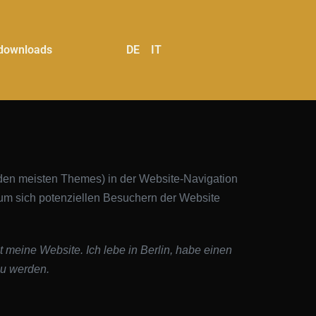
downloads
DE
IT
ei den meisten Themes) in der Website-Navigation
 um sich potenziellen Besuchern der Website
st meine Website. Ich lebe in Berlin, habe einen
zu werden.