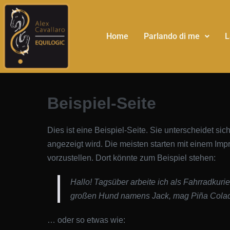
Home
Parlando di me
L
Beispiel-Seite
Dies ist eine Beispiel-Seite. Sie unterscheidet si
angezeigt wird. Die meisten starten mit einem Im
vorzustellen. Dort könnte zum Beispiel stehen:
Hallo! Tagsüber arbeite ich als Fahrradkurie
großen Hund namens Jack, mag Piña Colada
… oder so etwas wie: