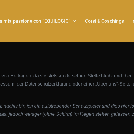
a mia passione con “EQUILOGIC”
Corsi & Coachings
ch von Beiträgen, da sie stets an derselben Stelle bleibt und (b
pressum, der Datenschutzerklärung oder einer „Über uns“-Seite,
r, nachts bin ich ein aufstrebender Schauspieler und dies hier i
s, jedoch weniger (ohne Schirm) im Regen stehen gelassen 